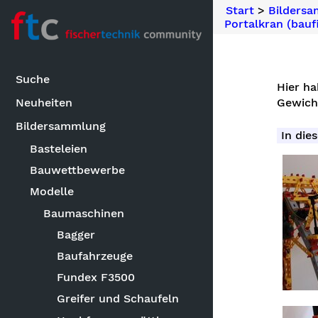
Start
>
Bilders
Portalkran (bauf
Suche
Hier ha
Gewicht
Neuheiten
Bildersammlung
In dies
Basteleien
Bauwettbewerbe
Modelle
Baumaschinen
Bagger
Baufahrzeuge
Fundex F3500
Greifer und Schaufeln