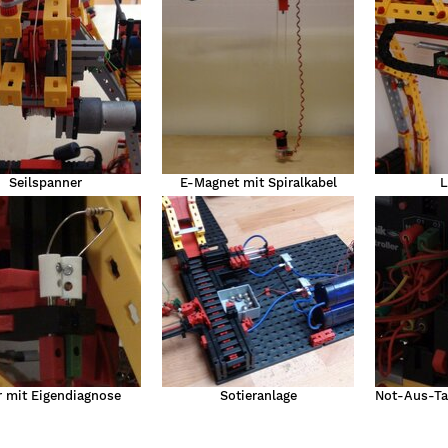
Seilspanner
E-Magnet mit Spiralkabel
L
r mit Eigendiagnose
Sotieranlage