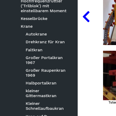
Hochfrequenzrüttler
('Trilblok') mit
einstellbarem Moment
Kesselbrücke
Krane
Autokrane
Drehkranz für Kran
Faltkran
Großer Portalkran
1967
Großer Raupenkran
1969
Halbportalkran
kleiner
Gittermastkran
Tste
Kleiner
Schnellaufbaukran