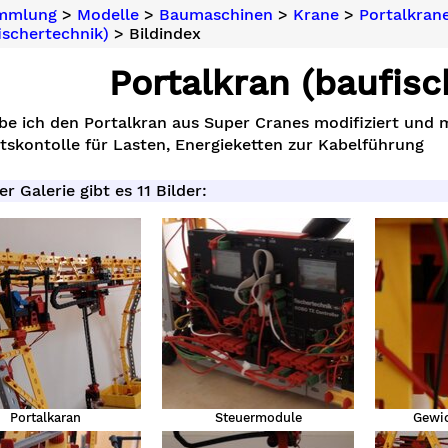
ammlung
>
Modelle
>
Baumaschinen
>
Krane
>
Portalkran
ischertechnik)
> Bildindex
Portalkran (baufisc
be ich den Portalkran aus Super Cranes modifiziert und m
skontolle für Lasten, Energieketten zur Kabelführung
er Galerie gibt es 11 Bilder:
Portalkaran
Steuermodule
Gewic