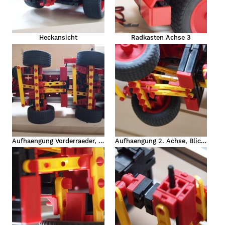
nger,
Heckansicht
Radkasten Achse 3
Aufhaengung Vorderraeder, Lenkung
Aufhaengung 2. Achse, Blick seitlich