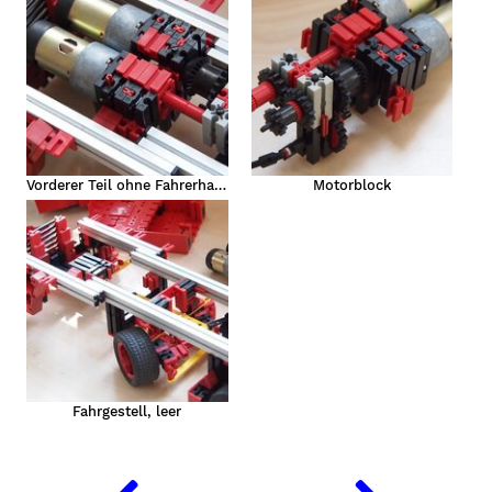
Vorderer Teil ohne Fahrerhaus, Motorblock
Motorblock
fahrzeug)
zeug
t
Fahrgestell, leer