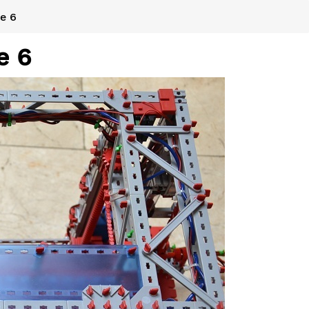
e 6
e 6