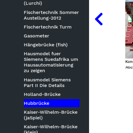
(Lurchi)
Fischertechnik Sommer
Austellung-2012
Fischertechnik Turm
Gasometer
Hängebrücke (fish)
Hausmodel fuer
Siemens Suedafrika um
Kons
Hausautomatisierung
Hoc
zu zeigen
Hausmodel Siemens
Part II Die Details
Holland-Brücke
Hubbrücke
Kaiser-Wilhelm-Brücke
(jaSpiel)
Kaiser-Wilhelm-Brücke
(klein)