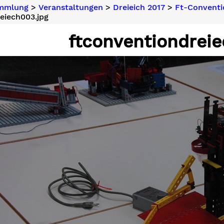
ammlung
>
Veranstaltungen
>
Dreieich 2017
>
Ft-Conventi
eiech003.jpg
ftconventiondreie