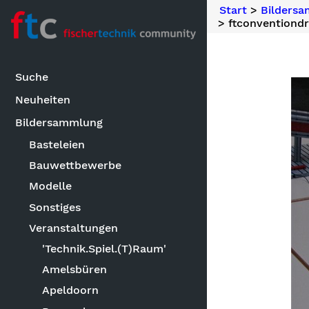
Start
>
Bilders
> ftconventiondr
Suche
Neuheiten
Bildersammlung
Basteleien
Bauwettbewerbe
Modelle
Sonstiges
Veranstaltungen
'Technik.Spiel.(T)Raum'
Amelsbüren
Apeldoorn