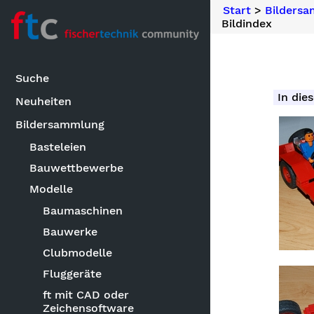
Start
>
Bilders
Bildindex
Suche
In dies
Neuheiten
Bildersammlung
Basteleien
Bauwettbewerbe
Modelle
Baumaschinen
Bauwerke
Clubmodelle
Fluggeräte
ft mit CAD oder
Zeichensoftware