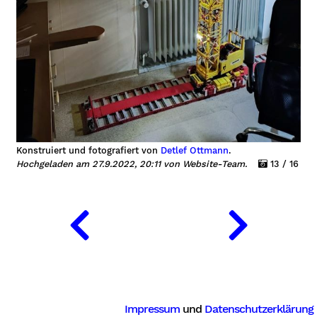
er
Konstruiert und fotografiert von
Detlef Ottmann
.
Hochgeladen am 27.9.2022, 20:11 von Website-Team.
13 / 16
Impressum
und
Datenschutzerklärung