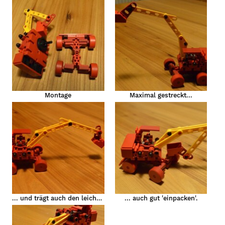
er
er
er
Montage
Maximal gestreckt...
bagger
... und trägt auch den leichten Arm.
... auch gut 'einpacken'.
909(Claus)