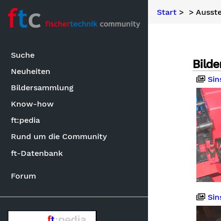
Start
>
> Ausste
Suche
Bilde
Neuheiten
Sin
Bildersammlung
Know-how
ft:pedia
Rund um die Community
ft-Datenbank
Forum
Sin