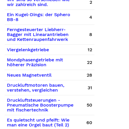
2
wir zahlreich sind.
Ein Kugel-Dings: der Sphero
4
BB-8
Ferngesteuerter Liebherr-
Bagger mit Linearantrieben
8
und Kettenraupenfahrwerk
Viergelenkgetriebe
12
Mondphasengetriebe mit
22
höherer Präzision
Neues Magnetventil
28
Druckluftmotoren bauen,
31
verstehen, vergleichen
Druckluftsteuerungen -
Pneumatische Boosterpumpe
50
mit fischertechnik
Es quietscht und pfeift: Wie
60
man eine Orgel baut (Teil 2)