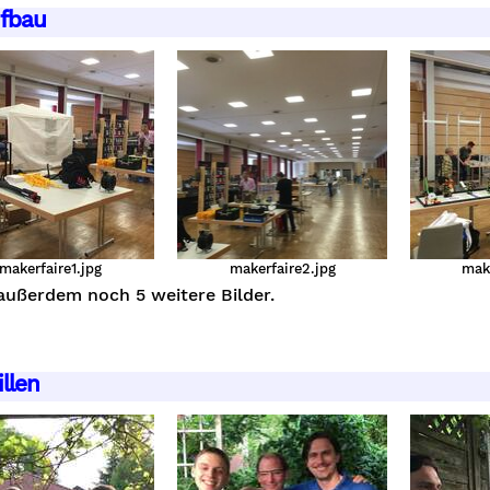
fbau
makerfaire1.jpg
makerfaire2.jpg
make
außerdem noch 5 weitere Bilder.
llen