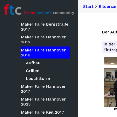
Salzuflen
Start
>
Bilders
Maarn 2003
Maker Faire
Maker Faire Bergstraße
2017
Der Au
Maker Faire Hannover
2015
In der
Einträ
Maker Faire Hannover
2016
Aufbau
Grillen
Leuchtturm
Maker Faire Hannover
2017
Maker Faire Hannover
2023
m
Maker Faire Kiel 2017