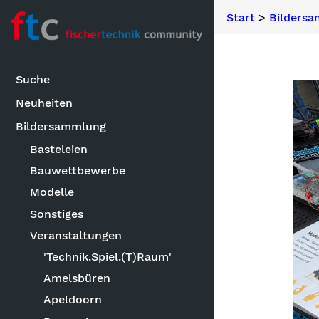
Start
>
Bilders
Suche
Neuheiten
Bildersammlung
Basteleien
Bauwettbewerbe
Modelle
Sonstiges
Veranstaltungen
'Technik.Spiel.(T)Raum'
Amelsbüren
Apeldoorn