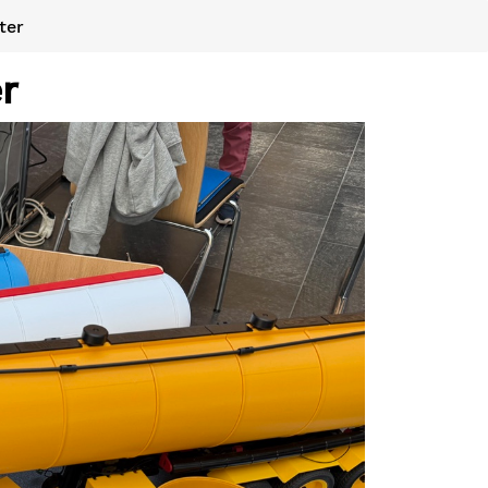
ter
r