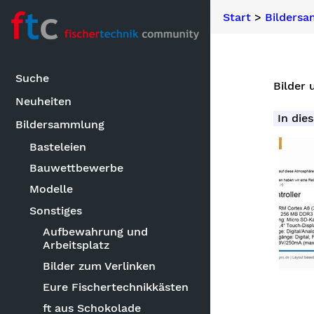
Start
>
Bilders
Suche
Bilder 
Neuheiten
In dies
Bildersammlung
Basteleien
Bauwettbewerbe
Modelle
Sonstiges
Aufbewahrung und
Arbeitsplatz
Bilder zum Verlinken
Eure Fischertechnikkästen
ft aus Schokolade