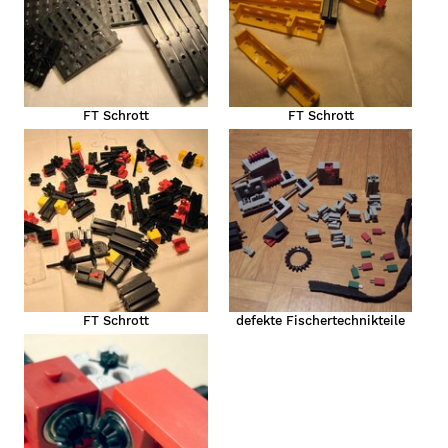
FT Schrott
FT Schrott
FT Schrott
defekte Fischertechnikteile