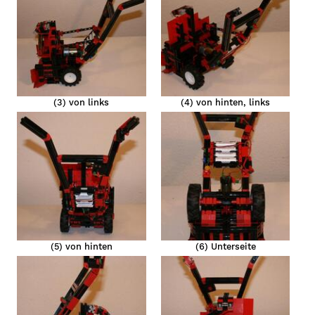
n
(3) von links
(4) von hinten, links
n
(5) von hinten
(6) Unterseite