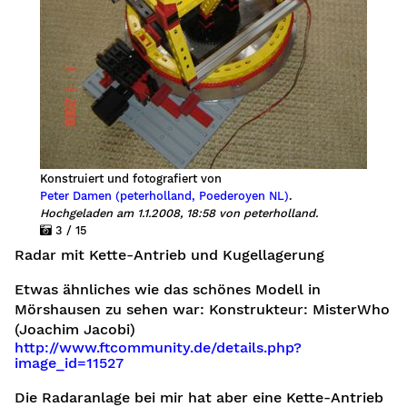
Konstruiert und fotografiert von
cker
Peter Damen (peterholland, Poederoyen NL)
.
Hochgeladen am 1.1.2008, 18:58 von peterholland.
3 / 15
Radar mit Kette-Antrieb und Kugellagerung
Etwas ähnliches wie das schönes Modell in
Mörshausen zu sehen war: Konstrukteur: MisterWho
(Joachim Jacobi)
http://www.ftcommunity.de/details.php?
n
image_id=11527
Die Radaranlage bei mir hat aber eine Kette-Antrieb