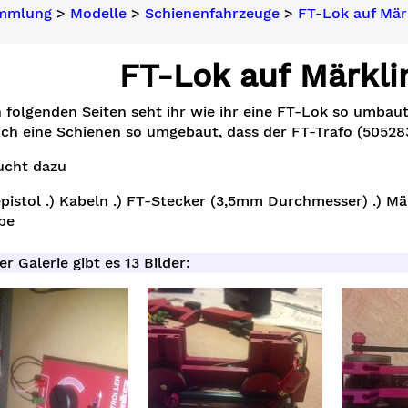
ammlung
>
Modelle
>
Schienenfahrzeuge
>
FT-Lok auf Märk
FT-Lok auf Märklin
 folgenden Seiten seht ihr wie ihr eine FT-Lok so umbaut
uch eine Schienen so umgebaut, dass der FT-Trafo (5052
ucht dazu
epistol .) Kabeln .) FT-Stecker (3,5mm Durchmesser) .) Mär
be
er Galerie gibt es 13 Bilder: