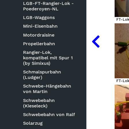
LGB-FT-Rangier-Lok -
Poederoyen-NL
LGB-Waggons
FT-Lok
Mini-Eisenbahn
Motordraisine
Propellerbahn
Rangier-Lok,
kompatibel mit Spur 1
(by Simixus)
Schmalspurbahn
(Ludger)
FT-Lok
Schwebe-Hängebahn
von Martin
Schwebebahn
(Kieseleck)
Schwebebahn von Ralf
Solarzug