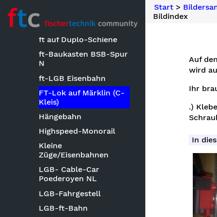
und Gijs
Start
>
Bilders
fischertechnik-
Bildindex
Eisenbahn
ft auf Duplo-Schiene
ft-Baukasten BSB-Spur
Auf den
N
wird a
ft-LGB Eisenbahn
Ihr bra
FT-Lok auf Märklin (C-
Kleis)
.) Kleb
Hängebahn
Schrau
Highspeed-Monorail
In dies
Kleine
Züge/Eisenbahnen
LGB- Cable-Car
Poederoyen NL
LGB-Fahrgestell
LGB-ft-Bahn