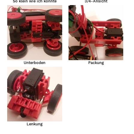
So klein wie ich konnte
3/4-Ansicht
uto
Unterboden
Packung
Lenkung