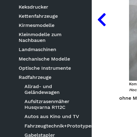
Keksdrucker
Kettenfahrzeuge
Kirmesmodelle
Kleinmodelle zum
Nachbauen
Landmaschinen
Mechanische Modelle
Optische Instrumente
Radfahrzeuge
Kons
Allrad- und
Hoc
Geländewagen
ohne M
Aufsitzrasenmäher
Husqvarna R112C
Autos aus Kino und TV
Fahrzeugtechnik+Prototypen
Gabelstapler