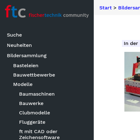
Start
>
Bilders
Suche
In der
Neuheiten
Bildersammlung
Basteleien
Bauwettbewerbe
Modelle
Baumaschinen
Bauwerke
Clubmodelle
Fluggeräte
ft mit CAD oder
Zeichensoftware