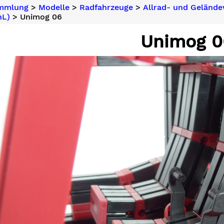
ammlung
>
Modelle
>
Radfahrzeuge
>
Allrad- und Geländ
nL)
> Unimog 06
Unimog 0