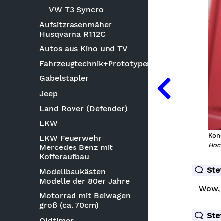
VW T3 Syncro
Aufsitzrasenmäher
Husqvarna R112C
Autos aus Kino und TV
Fahrzeugtechnik+Prototypen
Gabelstapler
Jeep
Land Rover (Defender)
LKW
Kons
LKW Feuerwehr
Hoc
Mercedes Benz mit
Kofferaufbau
Ste
Modellbaukästen
Modelle der 80er Jahre
Wow, 
Motorrad mit Beiwagen
groß (ca. 70cm)
Ste
Oldtimer