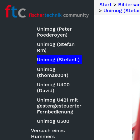
Unimog
Start
>
Bilders
(Getriebesand)
>
Unimog (Stefa
Unimog (luchs)
Unimog (Peter
Poederoyen)
Unimog (Stefan
Rm)
Unimog (StefanL)
Unimog
(thomas004)
Unimog U400
(David)
Unimog U421 mit
gestengesteuerter
Fernbedienung
Unimog U500
Versuch eines
Hummers