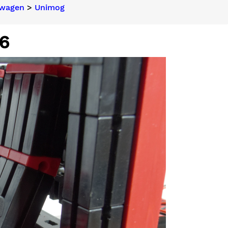
ewagen
>
Unimog
6