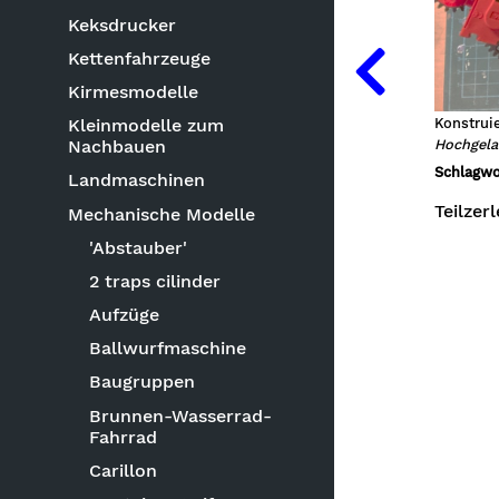
Keksdrucker
Kettenfahrzeuge
Kirmesmodelle
Konstruie
Kleinmodelle zum
Hochgela
Nachbauen
Schlagwo
Landmaschinen
Teilzer
Mechanische Modelle
'Abstauber'
2 traps cilinder
Aufzüge
Ballwurfmaschine
Baugruppen
Brunnen-Wasserrad-
Fahrrad
Carillon