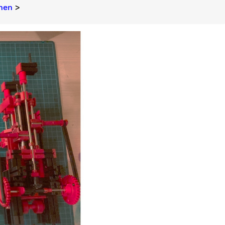
nen
>