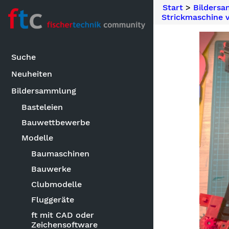
Start
>
Bilders
Strickmaschine v
Suche
Neuheiten
Bildersammlung
Basteleien
Bauwettbewerbe
Modelle
Baumaschinen
Bauwerke
Clubmodelle
Fluggeräte
ft mit CAD oder
Zeichensoftware