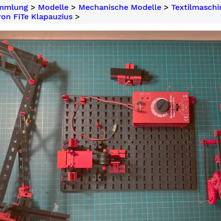
ammlung
>
Modelle
>
Mechanische Modelle
>
Textilmaschi
on FiTe Klapauzius
>