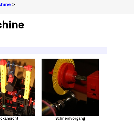
chine
>
chine
ckansicht
Schneidvorgang