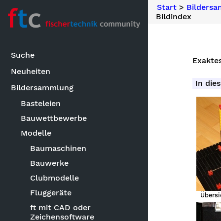
Start
>
Bilders
Bildindex
Suche
Exaktes
Neuheiten
In dies
Bildersammlung
Basteleien
Bauwettbewerbe
Modelle
Baumaschinen
Bauwerke
Clubmodelle
Fluggeräte
Übersi
ft mit CAD oder
Zeichensoftware